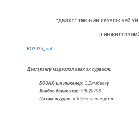
“ДБЭХС” ТӨХК-НИЙ ЯВУУЛЖ БУЙ 
ШИНЖИЛГЭЭНИЙ Х
BO2025_opt
Дэлгэрэнгүй мэдээлэл авах эх сурвалж:
БОЭАХ-ын инженер:
С.Бямбаахүү
Холбоо барих утас:
99028798
Цахим шуудан:
info@ees.energy.mn