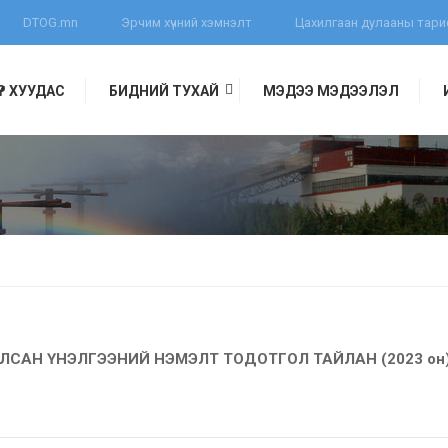
DTOG.mn
Эрчим хүчний хэмнэлт
Цахилгаан дулааны тар
ҮҮР ХУУДАС
БИДНИЙ ТУХАЙ
МЭДЭЭ МЭДЭЭЛЭЛ
Н
ИЛСАН ҮНЭЛГЭЭНИЙ НЭМЭЛТ ТОДОТГОЛ ТАЙЛАН (2023 он