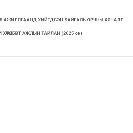
ҮЙЛ АЖИЛЛГААНД ХИЙГДСЭН БАЙГАЛЬ ОРЧНЫ ХЯНАЛТ
ӨТӨЛБӨРТ АЖЛЫН ТАЙЛАН (2025 он)