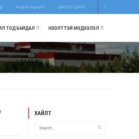
иф
Асуулт хариулт
ШИЛЭН ДАНС
ИЛ ТОД БАЙДАЛ
НЭЭЛТТЭЙ МЭДЭЭЛЭЛ
)
ХАЙЛТ