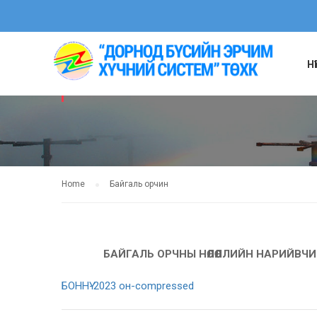
Н
БАЙГАЛЬ ОРЧИ
Home
Байгаль орчин
БАЙГАЛЬ ОРЧНЫ НӨЛӨӨЛЛИЙН НАРИЙВЧ
БОННҮ-2023 он-compressed