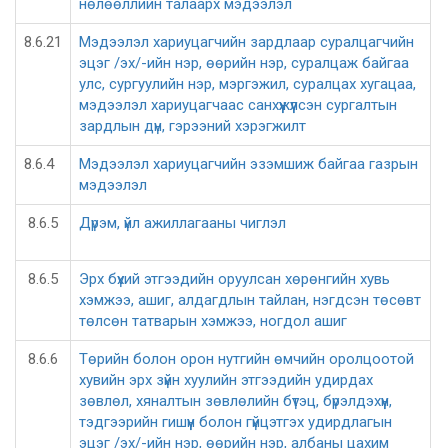
нөлөөллийн талаарх мэдээлэл
8.6.21
Мэдээлэл хариуцагчийн зардлаар суралцагчийн
эцэг /эх/-ийн нэр, өөрийн нэр, суралцаж байгаа
улс, сургуулийн нэр, мэргэжил, суралцах хугацаа,
мэдээлэл хариуцагчаас санхүүжүүлсэн сургалтын
зардлын дүн, гэрээний хэрэгжилт
8.6.4
Мэдээлэл хариуцагчийн эзэмшиж байгаа газрын
мэдээлэл
8.6.5
Дүрэм, үйл ажиллагааны чиглэл
8.6.5
Эрх бүхий этгээдийн оруулсан хөрөнгийн хувь
хэмжээ, ашиг, алдагдлын тайлан, нэгдсэн төсөвт
төлсөн татварын хэмжээ, ногдол ашиг
8.6.6
Төрийн болон орон нутгийн өмчийн оролцоотой
хувийн эрх зүйн хуулийн этгээдийн удирдах
зөвлөл, хяналтын зөвлөлийн бүтэц, бүрэлдэхүүн,
тэдгээрийн гишүүн болон гүйцэтгэх удирдлагын
эцэг /эх/-ийн нэр, өөрийн нэр, албаны цахим