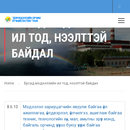
БУСАД МЭДЭЭЛЛИЙН
ИЛ ТОД, НЭЭЛТТЭЙ
БАЙДАЛ
Home
Бусад мэдээллийн ил тод, нээлттэй байдал
8.6.10
Мэдээлэл хариуцагчийн явуулж байгаа үйл
ажиллагаа, үйлдвэрлэл, үйлчилгээ, ашиглаж байгаа
техник, технологийн хүн, мал, амьтны эрүүл мэнд,
байгаль орчинд үзүүлэх буюу үзүүлж байгаа