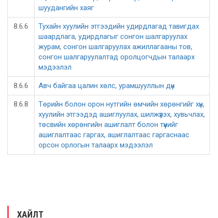
шуудангийн хаяг
8.6.6
Тухайн хуулийн этгээдийн удирдлагад тавигдах
шаардлага, удирдлагыг сонгон шалгаруулах
журам, сонгон шалгаруулах ажиллагааны тов,
сонгон шалгаруулалтад оролцогчдын талаарх
мэдээлэл
8.6.6
Авч байгаа цалин хөлс, урамшууллын дүн
8.6.8
Төрийн болон орон нутгийн өмчийн хөрөнгийг хүн,
хуулийн этгээдэд ашиглуулах, шилжүүлэх, хувьчлах,
төсвийн хөрөнгийн ашиглалт болон түүнийг
ашиглалтаас гаргах, ашиглалтаас гаргаснаас
орсон орлогын талаарх мэдээлэл
ХАЙЛТ