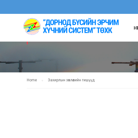
Н
ЗАХИРЛЫН ЗӨВЛ
Home
Захирлын зөвлөлийн гишүүд