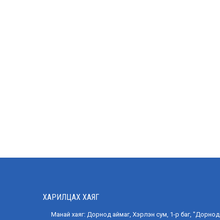
Н.Баасанпүрэв
ХЯНАЛТ АЮУЛГҮЙ АЖИЛЛАГААНЫ
СҮХБ
ХЭЛТСИЙН ДАРГА
ДЭЛГЭРЭНГҮЙ
ХАРИЛЦАХ ХАЯГ
Манай хаяг: Дорнод аймаг, Хэрлэн сум, 1-р баг, "Дорнод