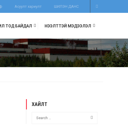
иф
Асуулт хариулт
ШИЛЭН ДАНС
ИЛ ТОД БАЙДАЛ
НЭЭЛТТЭЙ МЭДЭЭЛЭЛ
ХАЙЛТ