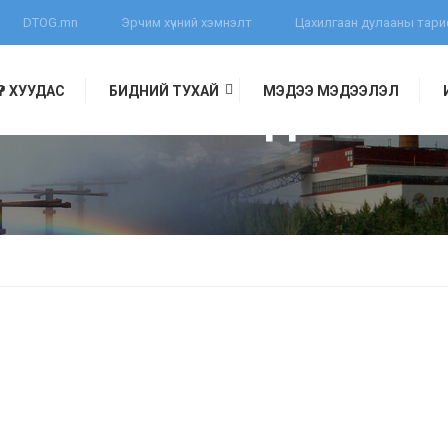
DTOG.mn
Эрчим хүчний хэмнэлт
Цахилгаан дулааны тар
ҮҮР ХУУДАС
БИДНИЙ ТУХАЙ
МЭДЭЭ МЭДЭЭЛЭЛ
ӨЛИЙН ГИШҮҮД