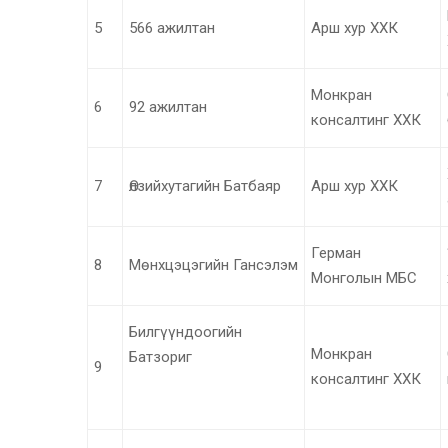
5
566 ажилтан
Арш хур ХХК
Монкран
6
92 ажилтан
консалтинг ХХК
7
Өлзийхутагийн Батбаяр
Арш хур ХХК
Герман
8
Мөнхцэцэгийн Гансэлэм
Монголын МБС
Билгүүндоогийн
Монкран
Батзориг
9
консалтинг ХХК