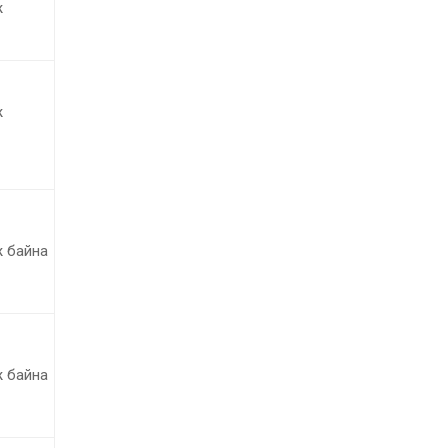
ж
ж
 байна
 байна