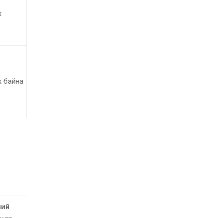
ж
 байна
ний