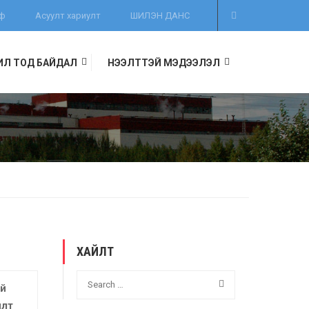
иф
Асуулт хариулт
ШИЛЭН ДАНС
ИЛ ТОД БАЙДАЛ
НЭЭЛТТЭЙ МЭДЭЭЛЭЛ
ХАЙЛТ
ий
илт