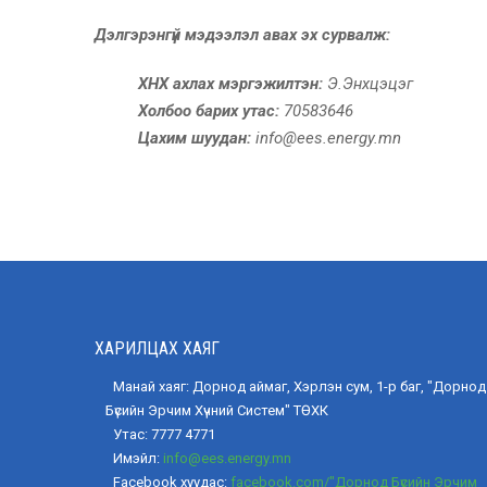
Дэлгэрэнгүй мэдээлэл авах эх сурвалж:
ХНХ ахлах мэргэжилтэн:
Э.Энхцэцэг
Холбоо барих утас:
70583646
Цахим шуудан:
info@ees.energy.mn
ХАРИЛЦАХ ХАЯГ
Манай хаяг: Дорнод аймаг, Хэрлэн сум, 1-р баг, "Дорнод
Бүсийн Эрчим Хүчний Систем" ТӨХК
Утас: 7777 4771
Имэйл:
info@ees.energy.mn
Facebook хуудас:
facebook.com/"Дорнод Бүсийн Эрчим