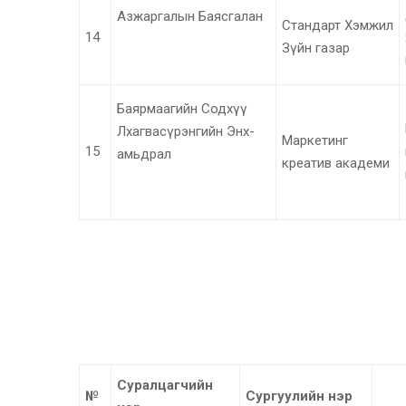
Азжаргалын Баясгалан
Стандарт Хэмжил
14
Зүйн газар
Баярмаагийн Содхүү
Лхагвасүрэнгийн Энх-
Маркетинг
15
амьдрал
креатив академи
Суралцагчийн
№
Сургуулийн нэр