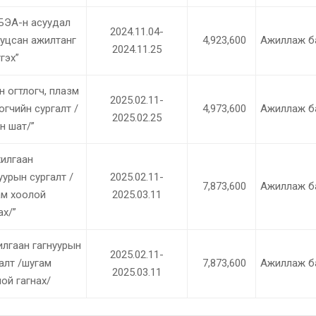
БЭА-н асуудал
2024.11.04-
уцсан ажилтанг
4,923,600
Ажиллаж б
2024.11.25
гэх”
н огтлогч, плазм
2025.02.11-
огчийн сургалт /
4,973,600
Ажиллаж б
2025.02.25
н шат/”
хилгаан
уурын сургалт /
2025.02.11-
7,873,600
Ажиллаж б
ам хоолой
2025.03.11
ах/”
лгаан гагнуурын
2025.02.11-
алт /шугам
7,873,600
Ажиллаж б
2025.03.11
ой гагнах/