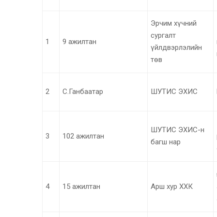
Эрчим хүчний
сургалт
1
9 ажилтан
үйлдвэрлэлийн
төв
2
С.Ганбаатар
ШУТИС ЭХИС
ШУТИС ЭХИС-н
3
102 ажилтан
багш нар
4
15 ажилтан
Арш хур ХХК