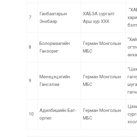
“ХА
Ганбаатарын
ХАБЭА сургалт
7
хари
Энхбаяр
Арш хур ХХК
бэлт
“Хий
Болормаагийн
Герман Монголын
8
огтл
Ганзориг
МБС
анха
“Ца
Мөнхцэцэгийн
Герман Монголын
гагн
9
Гансэлэм
МБС
шуг
гагн
Цахи
Адилбишийн Бат-
Герман Монголын
10
сург
оргил
МБС
хоол