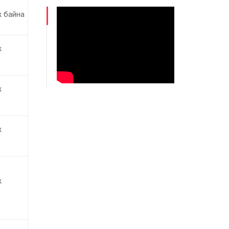
 байна
ж
ж
ж
ж