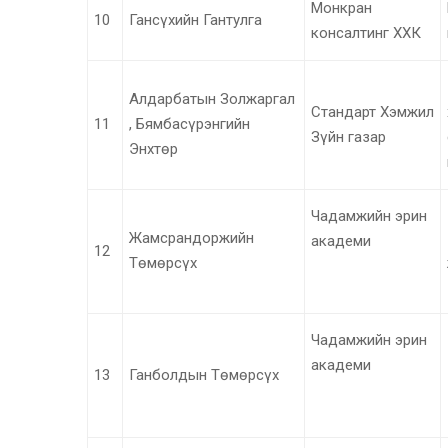
Монкран
10
Гансүхийн Гантулга
консалтинг ХХК
Алдарбатын Золжаргал
Стандарт Хэмжил
11
, Бямбасүрэнгийн
Зүйн газар
Энхтөр
Чадамжийн эрин
Жамсрандоржийн
академи
12
Төмөрсүх
Чадамжийн эрин
академи
13
Ганболдын Төмөрсүх