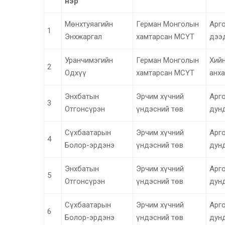
нэр
Мөнхтуяагийн
Герман Монголын
Арго
1
Энхжаргал
хамтарсан МСҮТ
дээ
Уранчимэгийн
Герман Монголын
Хийн
2
Одхүү
хамтарсан МСҮТ
анха
Энхбатын
Эрчим хүчний
Арго
3
Отгонсүрэн
үндэсний төв
дун
Сүхбаатарын
Эрчим хүчний
Арго
4
Болор-эрдэнэ
үндэсний төв
дун
Энхбатын
Эрчим хүчний
Арго
5
Отгонсүрэн
үндэсний төв
дун
Сүхбаатарын
Эрчим хүчний
Арго
6
Болор-эрдэнэ
үндэсний төв
дун