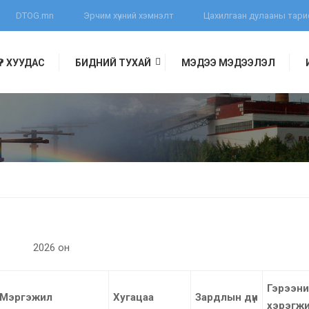
DTOG.mn
Эрчим хүчний хэмнэлт
Цахилгаан дулааны тар
ҮҮР ХУУДАС
БИДНИЙ ТУХАЙ
МЭДЭЭ МЭДЭЭЛЭЛ
2026 он
Гэрээн
Мэргэжил
Хугацаа
Зардлын дүн
хэрэгж