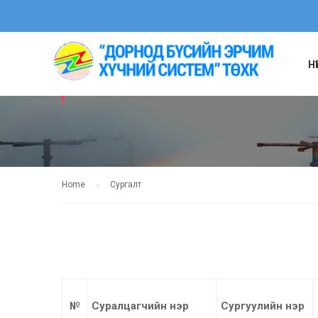
Н
СУРГАЛТ
Home
Сургалт
№
Суралцагчийн нэр
Сургуулийн нэр