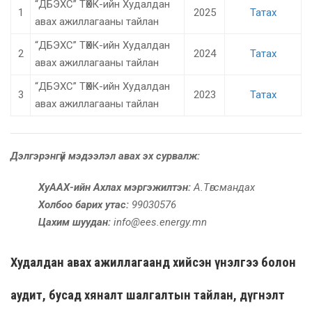
“ДБЭХС” ТӨХК-ийн Худалдан
1
2025
Татах
авах ажиллагааны тайлан
“ДБЭХС” ТӨХК-ийн Худалдан
2
2024
Татах
авах ажиллагааны тайлан
“ДБЭХС” ТӨХК-ийн Худалдан
3
2023
Татах
авах ажиллагааны тайлан
Дэлгэрэнгүй мэдээлэл авах эх сурвалж:
ХуААХ-ийн Ахлах мэргэжилтэн:
А.Төгсмандах
Холбоо барих утас:
99030576
Цахим шуудан:
info@ees.energy.mn
Худалдан авах ажиллагаанд хийсэн үнэлгээ болон
аудит, бусад хяналт шалгалтын тайлан, дүгнэлт