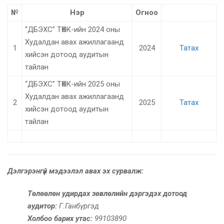
№
Нэр
Огноо
“ДБЭХС” ТӨХК-ийн 2024 оны
Худалдан авах ажиллагаанд
1
2024
Татах
хийсэн дотоод аудитын
тайлан
“ДБЭХС” ТӨХК-ийн 2025 оны
Худалдан авах ажиллагаанд
2
2025
Татах
хийсэн дотоод аудитын
тайлан
Дэлгэрэнгүй мэдээлэл авах эх сурвалж:
Төлөөлөн удирдах зөвлөлийн дэргэдэх
дотоод
аудитор
:
Г.Ганбүргэд
Холбоо барих утас:
99103890