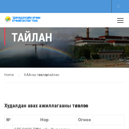
ХАА-НЫ ТӨЛӨВЛӨГӨӨ,
ТАЙЛАН
Home
ХАА-ны төлөвлөгөө, тайлан
Худалдан авах ажиллагааны төлөвлөгөө
№
Нэр
Огноо