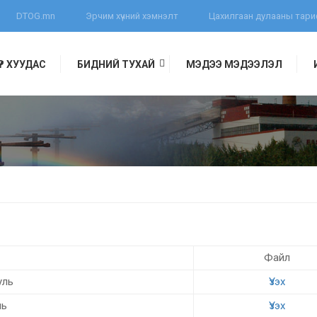
DTOG.mn
Эрчим хүчний хэмнэлт
Цахилгаан дулааны тар
ҮҮР ХУУДАС
БИДНИЙ ТУХАЙ
МЭДЭЭ МЭДЭЭЛЭЛ
МЖ
Файл
уль
Үзэх
ль
Үзэх