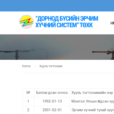
Н
ХУУЛЬ ТОГТОО
Home
Хууль тогтоомж
№
Батлагдсан огноо
Хууль тогтоомжийн нэр
1
1992-01-13
Монгол Улсын Үндсэн ху
2
2001-02-01
Эрчим хүчний тухай хуу