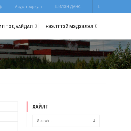
иф
Асуулт хариулт
ШИЛЭН ДАНС
ИЛ ТОД БАЙДАЛ
НЭЭЛТТЭЙ МЭДЭЭЛЭЛ
ХАЙЛТ