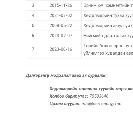
3
2015-11-26
Эрчим хүч хэмнэлтийн т
4
2021-07-02
Хөдөлмөрийн тухай хуу
5
2008-05-22
Хөдөлмөрийн аюулгүй ба
6
2023-07-07
Нийгмийн даатгалын ху
Төрийн болон орон нутг
7
2023-06-16
үйлчилгээ худалдан ава
Дэлгэрэнгүй мэдээлэл авах эх сурвалж:
Хөдөлмөрийн харилцаа хуулийн мэргэжи
Холбоо барих утас:
70583646
Цахим шуудан:
info@ees.energy.mn