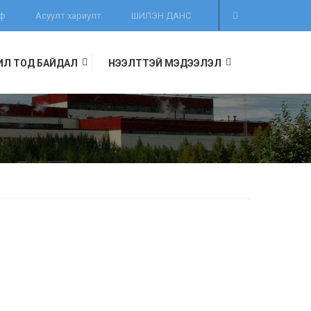
иф
Асуулт хариулт
ШИЛЭН ДАНС
ИЛ ТОД БАЙДАЛ
НЭЭЛТТЭЙ МЭДЭЭЛЭЛ