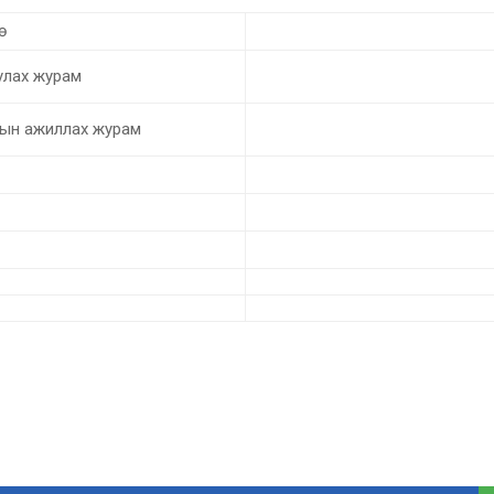
ө
улах журам
ын ажиллах журам