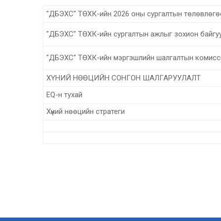
"ДБЭХС" ТӨХК-ийн 2026 оны сургалтын төлөвлөгө
"ДБЭХС" ТӨХК-ийн сургалтын ажлыг зохион байгу
"ДБЭХС" ТӨХК-ийн мэргэшлийн шалгалтын комисс
ХҮНИЙ НӨӨЦИЙН СОНГОН ШАЛГАРУУЛАЛТ
EQ-н тухай
Хүний нөөцийн стратеги