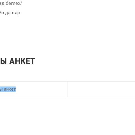
цэд бөглөх/
йн дэвтэр
НЫ АНКЕТ
ы анкет