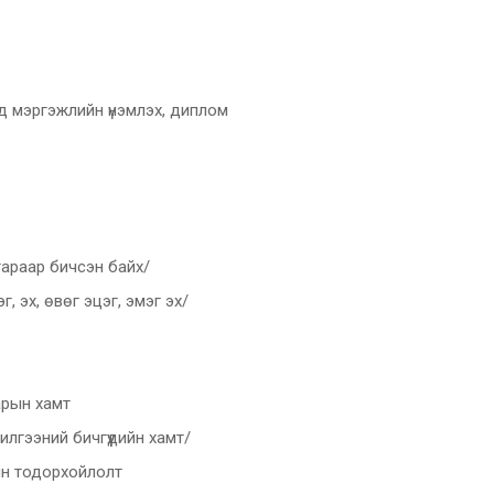
 мэргэжлийн үнэмлэх, диплом
гараар бичсэн байх/
, эх, өвөг эцэг, эмэг эх/
арын хамт
илгээний бичгүүдийн хамт/
ын тодорхойлолт