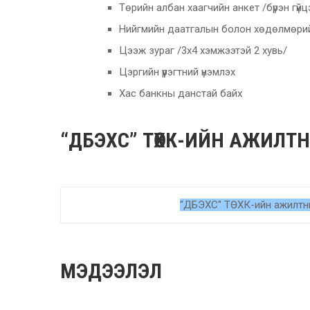
Төрийн албан хаагчийн анкет /бүрэн гүй
Нийгмийн даатгалын болон хөдөлмөри
Цээж зураг /3х4 хэмжээтэй 2 хувь/
Цэргийн үүрэгтний үнэмлэх
Хас банкны данстай байх
“ДБЭХС” ТӨХК-ИЙН АЖИЛТ
"ДБЭХС" ТӨХК-ийн ажилтн
МЭДЭЭЛЭЛ