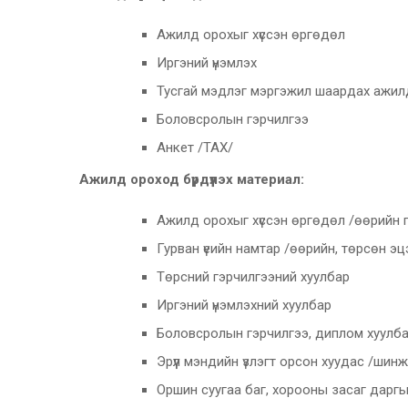
Ажилд орохыг хүссэн өргөдөл
Иргэний үнэмлэх
Тусгай мэдлэг мэргэжил шаардах ажилд
Боловсролын гэрчилгээ
Анкет /ТАХ/
Ажилд ороход бүрдүүлэх материал:
Ажилд орохыг хүссэн өргөдөл /өөрийн 
Гурван үеийн намтар /өөрийн, төрсөн эцэг
Төрсний гэрчилгээний хуулбар
Иргэний үнэмлэхний хуулбар
Боловсролын гэрчилгээ, диплом хуулб
Эрүүл мэндийн үзлэгт орсон хуудас /шинж
Оршин суугаа баг, хорооны засаг дарг