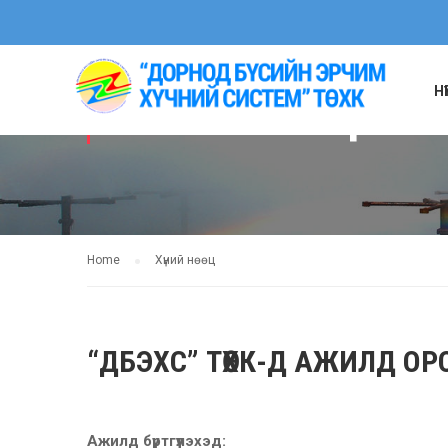
Н
ХҮНИЙ НӨӨЦ
Home
Хүний нөөц
“ДБЭХС” ТӨХК-Д АЖИЛД О
Ажилд бүртгүүлэхэд: