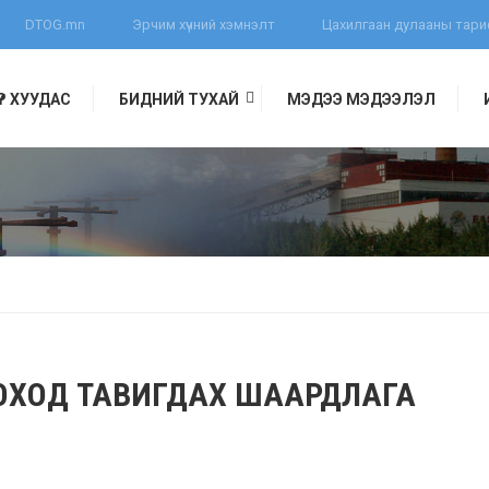
DTOG.mn
Эрчим хүчний хэмнэлт
Цахилгаан дулааны тар
ҮҮР ХУУДАС
БИДНИЙ ТУХАЙ
МЭДЭЭ МЭДЭЭЛЭЛ
РОХОД ТАВИГДАХ ШААРДЛАГА