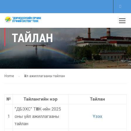
ҮЙЛ АЖИЛЛАГААНЫ
ТАЙЛАН
Home
Үйл ажиллагааны тайлан
№
Тайлангийн нэр
Тайлан
“ДБЭХС” ТӨХК-ийн 2025
1
оны үйл ажиллагааны
Үзэх
тайлан