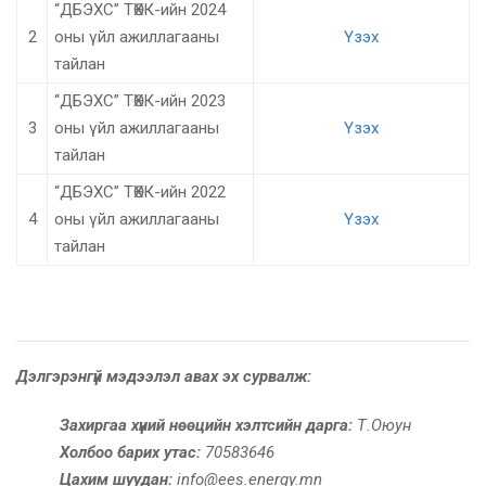
“ДБЭХС” ТӨХК-ийн 2024
2
оны үйл ажиллагааны
Үзэх
тайлан
“ДБЭХС” ТӨХК-ийн 2023
3
оны үйл ажиллагааны
Үзэх
тайлан
“ДБЭХС” ТӨХК-ийн 2022
4
оны үйл ажиллагааны
Үзэх
тайлан
Дэлгэрэнгүй мэдээлэл авах эх сурвалж:
Захиргаа хүний нөөцийн хэлтсийн дарга:
Т.Оюун
Холбоо барих утас:
70583646
Цахим шуудан:
info@ees.energy.mn