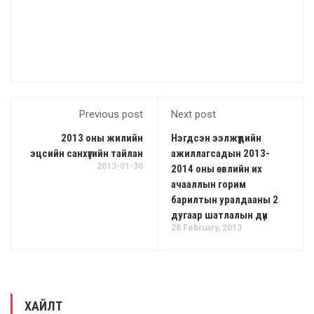
Previous post
Next post
2013 оны жилийн
Нэгдсэн ээлжүүдийн
эцсийн санхүүгийн тайлан
ажиллагсадын 2013-
2013-01-30
2014 оны өвлийн их
ачааллын горим
барилтын уралдааны 2
дугаар шатлалын дүн
28 February, 2013
ХАЙЛТ