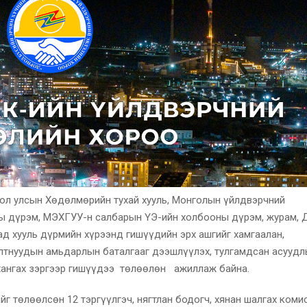
ол улсын Хөдөлмөрийн тухай хууль, Монголын үйлдвэрчний
ны дүрэм, МЭХГУУ-н салбарын ҮЭ-ийн холбооны дүрэм, журам,
д хууль дүрмийн хүрээнд гишүүдийн эрх ашгийг хамгаалан,
илтнуудын амьдарлын баталгааг дээшлүүлэх, тулгамдсан асуудл
хангах зэргээр гишүүдээ төлөөлөн ажиллаж байна.
йг төлөөлсөн 12 тэргүүлгэч, нягтлан бодогч, хянан шалгах комис