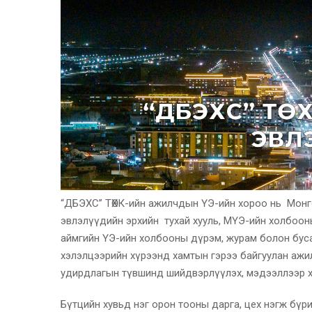
“ДБЭХС” ТӨХК-ийн ажилчдын ҮЭ-ийн хороо нь Монг
эвлэлүүдийн эрхийн тухай хууль, МҮЭ-ийн холбоо
аймгийн ҮЭ-ийн холбооны дүрэм, журам болон буса
хэлэлцээрийн хүрээнд хамтын гэрээ байгуулан аж
удирдлагын түвшинд шийдвэрлүүлэх, мэдээллээр 
Бүтцийн хувьд нэг орон тооны дарга, цех нэгж бүри