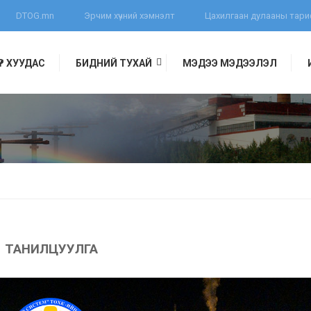
DTOG.mn
Эрчим хүчний хэмнэлт
Цахилгаан дулааны тар
ҮҮР ХУУДАС
БИДНИЙ ТУХАЙ
МЭДЭЭ МЭДЭЭЛЭЛ
ЭВЛЭЛИЙН ХОРОО
ТАНИЛЦУУЛГА