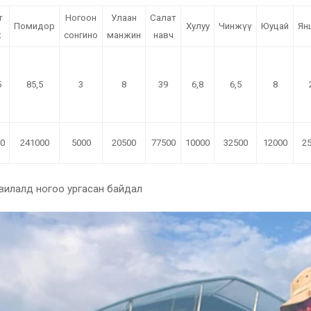
т
Ногоон
Улаан
Салат
Помидор
Хулуу
Чинжүү
Юуцай
Ян
х
сонгино
манжин
навч
5
85,5
3
8
39
6,8
6,5
8
0
241000
5000
20500
77500
10000
32500
12000
2
вилалд ногоо ургасан байдал