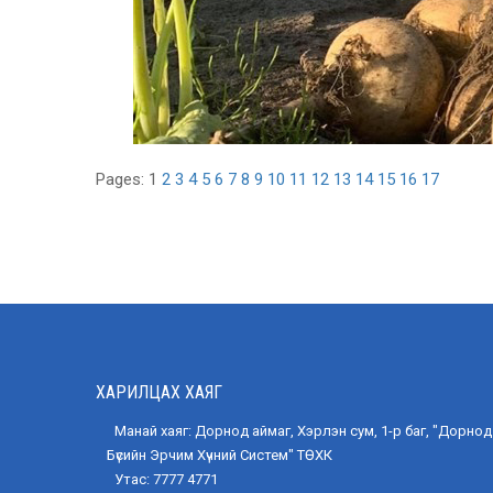
Pages:
1
2
3
4
5
6
7
8
9
10
11
12
13
14
15
16
17
ХАРИЛЦАХ ХАЯГ
Манай хаяг: Дорнод аймаг, Хэрлэн сум, 1-р баг, "Дорнод
Бүсийн Эрчим Хүчний Систем" ТӨХК
Утас: 7777 4771