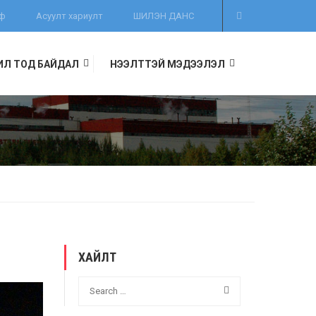
иф
Асуулт хариулт
ШИЛЭН ДАНС
ИЛ ТОД БАЙДАЛ
НЭЭЛТТЭЙ МЭДЭЭЛЭЛ
ХАЙЛТ