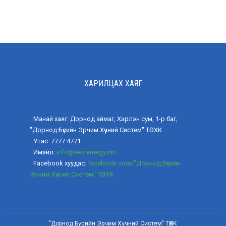
ХАРИЛЦАХ ХАЯГ
Манай хаяг: Дорнод аймаг, Хэрлэн сум, 1-р баг,
"Дорнод Бүсийн Эрчим Хүчний Систем" ТӨХК
Утас: 7777 4771
Имэйл:
info@ees.energy.mn
Facebook хуудас:
facebook.com/"Дорнод Бүсийн
Эрчим Хүчний Систем" ТӨХК
"Дорнод Бүсийн Эрчим Хүчний Систем" ТӨХК