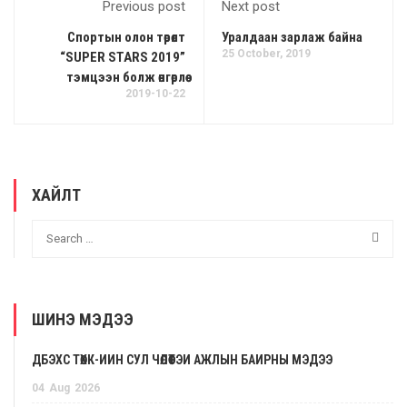
Previous post
Next post
Спортын олон төрөлт
Уралдаан зарлаж байна
25 October, 2019
“SUPER STARS 2019”
тэмцээн болж өнгөрлөө
2019-10-22
ХАЙЛТ
ШИНЭ МЭДЭЭ
ДБЭХС ТӨХК-ИЙН СУЛ ЧӨЛӨӨТЭЙ АЖЛЫН БАЙРНЫ МЭДЭЭ
04
Aug
2026