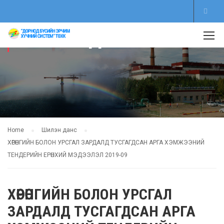
ШИЛЭН ДАНС
Home
Шилэн данс
ХӨРӨНГИЙН БОЛОН УРСГАЛ ЗАРДАЛД ТУСГАГДСАН АРГА ХЭМЖЭЭНИЙ
ТЕНДЕРИЙН ЕРӨНХИЙ МЭДЭЭЛЭЛ 2019-09
ХӨРӨНГИЙН БОЛОН УРСГАЛ
ЗАРДАЛД ТУСГАГДСАН АРГА