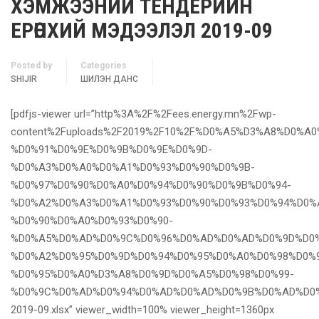
ХЭМЖЭЭНИЙ ТЕНДЕРИЙН
ЕРӨНХИЙ МЭДЭЭЛЭЛ 2019-09
Posted by
Categories
SHIJIR
ШИЛЭН ДАНС
[pdfjs-viewer url=”http%3A%2F%2Fees.energy.mn%2Fwp-
content%2Fuploads%2F2019%2F10%2F%D0%A5%D3%A8%D0%
%D0%91%D0%9E%D0%9B%D0%9E%D0%9D-
%D0%A3%D0%A0%D0%A1%D0%93%D0%90%D0%9B-
%D0%97%D0%90%D0%A0%D0%94%D0%90%D0%9B%D0%94-
%D0%A2%D0%A3%D0%A1%D0%93%D0%90%D0%93%D0%94%D0%
%D0%90%D0%A0%D0%93%D0%90-
%D0%A5%D0%AD%D0%9C%D0%96%D0%AD%D0%AD%D0%9D%D0%
%D0%A2%D0%95%D0%9D%D0%94%D0%95%D0%A0%D0%98%D0%
%D0%95%D0%A0%D3%A8%D0%9D%D0%A5%D0%98%D0%99-
%D0%9C%D0%AD%D0%94%D0%AD%D0%AD%D0%9B%D0%AD%D0
2019-09.xlsx” viewer_width=100% viewer_height=1360px