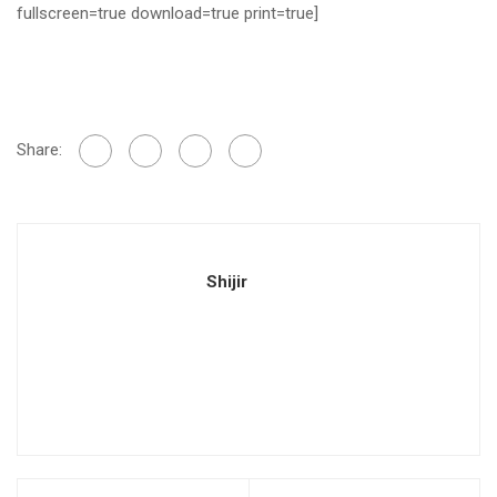
fullscreen=true download=true print=true]
Share:
Shijir