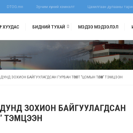
DTOG.mn
Эрчим хүчний хэмнэлт
Цахилгаан дулааны тар
ҮҮР ХУУДАС
БИДНИЙ ТУХАЙ
МЭДЭЭ МЭДЭЭЛЭЛ
ЛЭЛ
НД ЗОХИОН БАЙГУУЛАГДСАН ГУРВАН ТӨРӨЛТ ’’ЦОМЫН ТӨЛӨӨХ’’ ТЭМЦЭЭН
ДУНД ЗОХИОН БАЙГУУЛАГДСАН
Х’’ ТЭМЦЭЭН