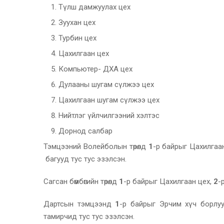
Түлш дамжуулах цех
Зуухан цех
Турбин цех
Цахилгаан цех
Компьютер- ДХА цех
Дулааны шугам сүлжээ цех
Цахилгаан шугам сүлжээ цех
Нийтлэг үйлчилгээний хэлтэс
Дорнод салбар
Тэмцээний Волейболын төрөлд
1
-р байрыг Цахилгаа
багууд тус тус эзэлсэн.
Сагсан бөмбөгийн төрөлд
1
-р байрыг Цахилгаан цех,
2
-
Дартсын тэмцээнд
1
-р байрыг Эрчим хүч борлу
тамирчид тус тус эзэлсэн.