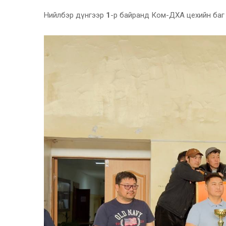
Нийлбэр дүнгээр
1
-р байранд Ком-ДХА цехийн баг