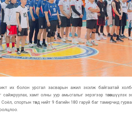
афикт их болон урсгал засварын ажил эхэлж байгаатай холб
сайжруулах, хамт олны уур амьсгалыг эерэгээр төлөвшүүлэх з
оёл, спортын төвд нийт 9 багийн 180 гаруй баг тамирчид гурван
ролцлоо.