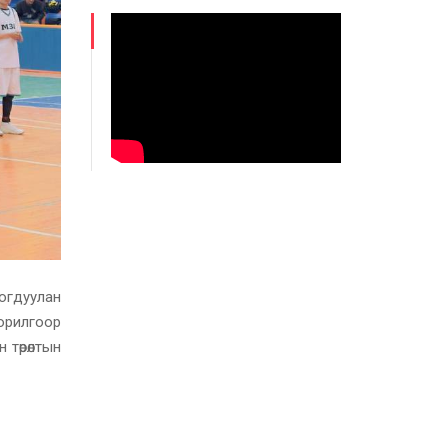
огдуулан
орилгоор
 төрөлтын