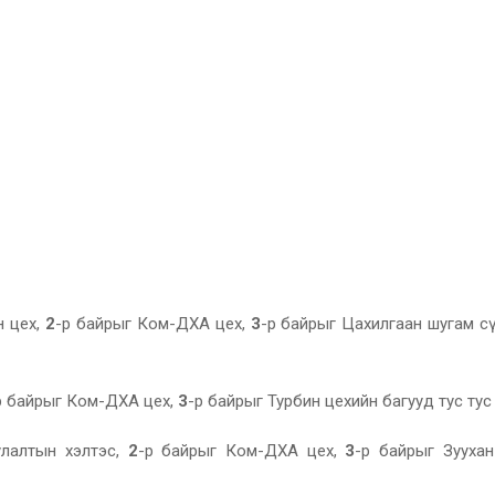
н цех,
2
-р байрыг Ком-ДХА цех,
3
-р байрыг Цахилгаан шугам с
р байрыг Ком-ДХА цех,
3
-р байрыг Турбин цехийн багууд тус тус
улалтын хэлтэс,
2
-р байрыг Ком-ДХА цех,
3
-р байрыг Зуухан