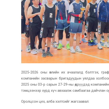
2025-2026 оны өвлийн их ачаалалд бэлтгэх, гр
компанийн засварын бригадуудын уялдаа холбоог 
2025 оны 03-р сарын 27-29-ны өдрүүдэд компанийн С
тэмцээнээр хурд хүч авхаалж самбаагаа дайчлан о
Оролцсон цех, алба хэлтсийг жагсаавал: