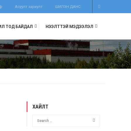
иф
Асуулт хариулт
ШИЛЭН ДАНС
ИЛ ТОД БАЙДАЛ
НЭЭЛТТЭЙ МЭДЭЭЛЭЛ
ХАЙЛТ