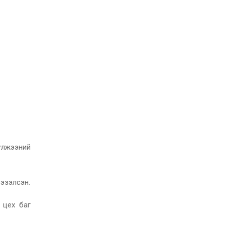
үлжээний
 эзэлсэн.
 цех баг