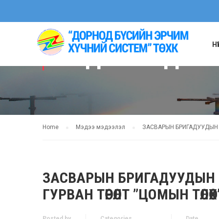
Н
МЭДЭЭ МЭДЭЭ
Home
Мэдээ мэдээлэл
ЗАСВАРЫН БРИГАДУУДЫН ДУ
ЗАСВАРЫН БРИГАДУУДЫН 
ГУРВАН ТӨРӨЛТ ’’ЦОМЫН ТӨЛӨӨ
Posted by
Categories
Date