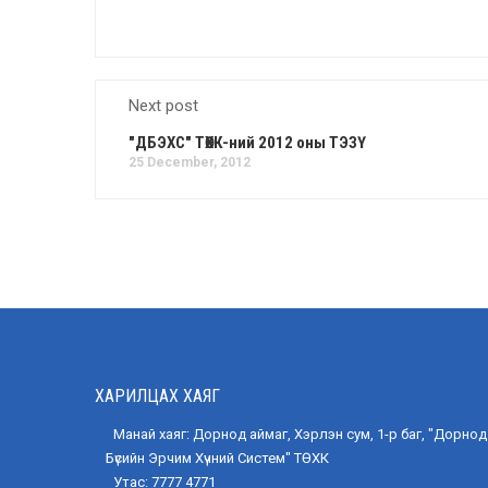
Next post
"ДБЭХС" ТӨХК-ний 2012 оны ТЭЗҮ
25 December, 2012
ХАРИЛЦАХ ХАЯГ
Манай хаяг: Дорнод аймаг, Хэрлэн сум, 1-р баг, "Дорнод
Бүсийн Эрчим Хүчний Систем" ТӨХК
Утас: 7777 4771