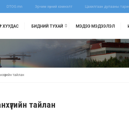
DTOG.mn
Эрчим хүчний хэмнэлт
Цахилгаан дулааны тар
ҮҮР ХУУДАС
БИДНИЙ ТУХАЙ
МЭДЭЭ МЭДЭЭЛЭЛ
ЛАН
хүүгийн тайлан
хүүгийн тайлан