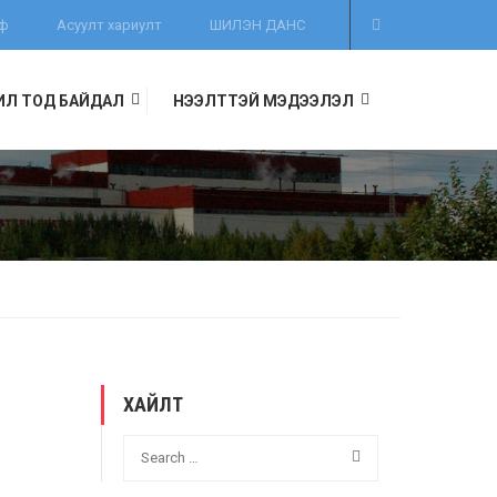
иф
Асуулт хариулт
ШИЛЭН ДАНС
ИЛ ТОД БАЙДАЛ
НЭЭЛТТЭЙ МЭДЭЭЛЭЛ
ХАЙЛТ