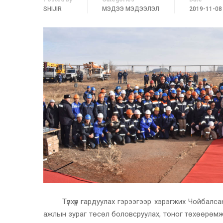
SHIJIR
МЭДЭЭ МЭДЭЭЛЭЛ
2019-11-08
Түлхүүр гардуулах гэрээгээр хэрэгжих Чойбалсан
ажлын зураг төсөл боловсруулах, тоног төхөөрөмж н