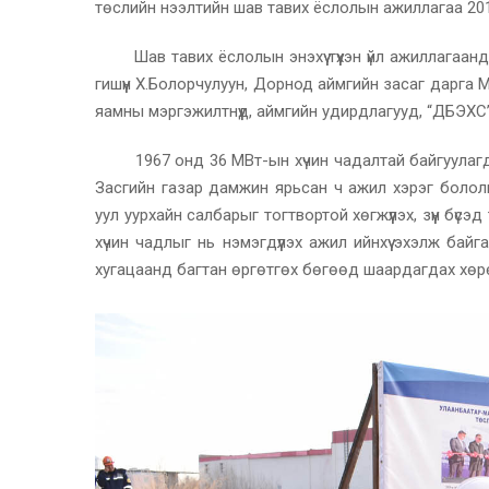
төслийн нээлтийн шав тавих ёслолын ажиллагаа 201
Шав тавих ёслолын энэхүү түүхэн үйл ажиллагаанд 
гишүүн Х.Болорчулуун, Дорнод аймгийн засаг дарга
яамны мэргэжилтнүүд, аймгийн удирдлагууд, “ДБЭХ
1967 онд 36 МВт-ын хүчин чадалтай байгуулагдсан
Засгийн газар дамжин ярьсан ч ажил хэрэг бололг
уул уурхайн салбарыг тогтвортой хөгжүүлэх, зүүн бүс
хүчин чадлыг нь нэмэгдүүлэх ажил ийнхүү эхэлж ба
хугацаанд багтан өргөтгөх бөгөөд шаардагдах хөрөн