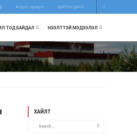
иф
Асуулт хариулт
ШИЛЭН ДАНС
ИЛ ТОД БАЙДАЛ
НЭЭЛТТЭЙ МЭДЭЭЛЭЛ
н
ХАЙЛТ