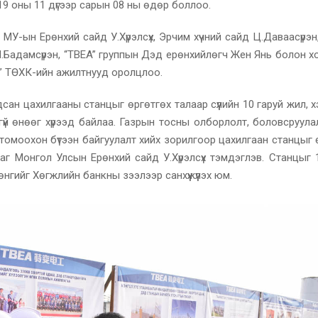
9 оны 11 дүгээр сарын 08 ны өдөр боллоо.
МУ-ын Ерөнхий сайд У.Хүрэлсүх, Эрчим хүчний сайд Ц.Даваасүрэ
 М.Бадамсүрэн, “TBEA” группын Дэд ерөнхийлөгч Жен Янь болон 
С” ТӨХК-ийн ажилтнууд оролцлоо.
 цахилгааны станцыг өргөтгөх талаар сүүлийн 10 гаруй жил, х
үй өнөөг хүрээд байлаа. Газрын тосны олборлолт, боловсруула
эд томоохон бүтээн байгуулалт хийх зорилгоор цахилгаан станцыг 
йгааг Монгол Улсын Ерөнхий сайд У.Хүрэлсүх тэмдэглэв. Станцыг
гийг Хөгжлийн банкны зээлээр санхүүжүүлэх юм.