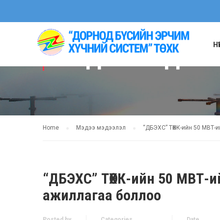
Н
МЭДЭЭ МЭДЭЭ
Home
Мэдээ мэдээлэл
“ДБЭХС” ТӨХК-ийн 50 МВТ-
“ДБЭХС” ТӨХК-ийн 50 МВТ-и
ажиллагаа боллоо
Posted by
Categories
Date