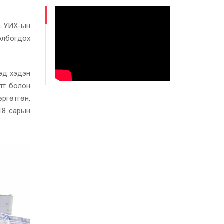
н, УИХ-ын
холбогдох
эд хэдэн
лт болон
өргөтгөн,
 18 сарын