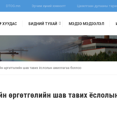
DTOG.mn
Эрчим хүчний хэмнэлт
Цахилгаан дулааны тар
ҮҮР ХУУДАС
БИДНИЙ ТУХАЙ
МЭДЭЭ МЭДЭЭЛЭЛ
ЛЭЛ
ийн өргөтгөлийн шав тавих ёслолын ажиллагаа боллоо
йн өргөтгөлийн шав тавих ёслолы