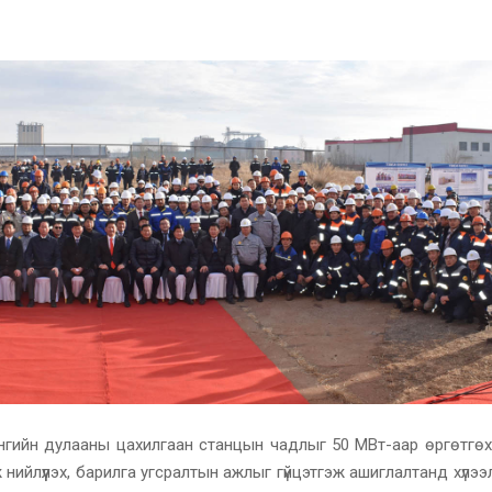
гийн дулааны цахилгаан станцын чадлыг 50 МВт-аар өргөтгөх
ийлүүлэх, барилга угсралтын ажлыг гүйцэтгэж ашиглалтанд хүлээ