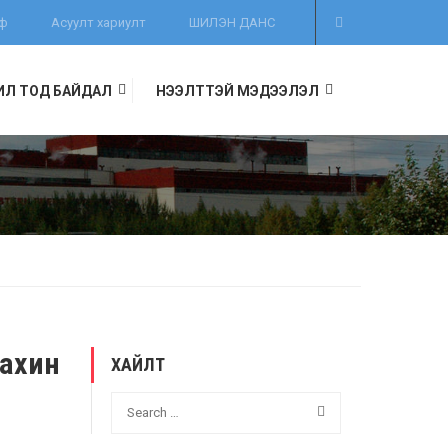
иф
Асуулт хариулт
ШИЛЭН ДАНС
ИЛ ТОД БАЙДАЛ
НЭЭЛТТЭЙ МЭДЭЭЛЭЛ
Дахин
ХАЙЛТ