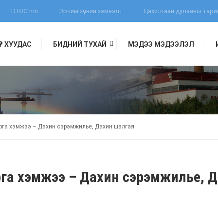
DTOG.mn
Эрчим хүчний хэмнэлт
Цахилгаан дулааны тар
ҮҮР ХУУДАС
БИДНИЙ ТУХАЙ
МЭДЭЭ МЭДЭЭЛЭЛ
ЛЭЛ
арга хэмжээ – Дахин сэрэмжилье, Дахин шалгая.
рга хэмжээ – Дахин сэрэмжилье, 