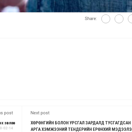
Share:
us post
Next post
өвлөгөө
ХӨРӨНГИЙН БОЛОН УРСГАЛ ЗАРДАЛД ТУСГАГДСАН
0-02-14
АРГА ХЭМЖЭЭНИЙ ТЕНДЕРИЙН ЕРӨНХИЙ МЭДЭЭЛЭ