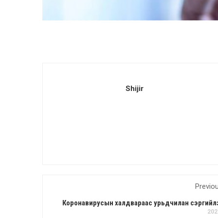
Shijir
Previo
Коронавирусын халдвараас урьдчилан сэргийлэх з
202