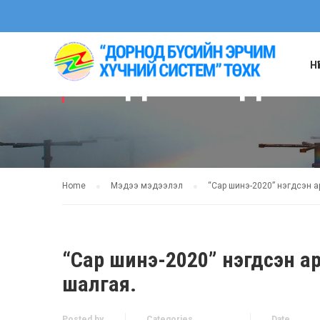
Н
МЭДЭЭ МЭДЭЭ
Home
Мэдээ мэдээлэл
“Сар шинэ-2020” нэгдсэн 
“Сар шинэ-2020” нэгдсэн а
шалгая.
Posted by
Categories
Date