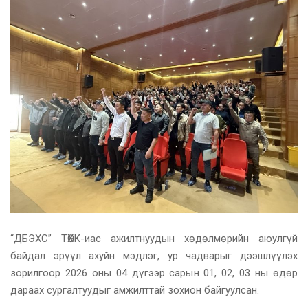
“ДБЭХС” ТӨХК-иас ажилтнуудын хөдөлмөрийн аюулгүй
байдал эрүүл ахуйн мэдлэг, ур чадварыг дээшлүүлэх
зорилгоор 2026 оны 04 дүгээр сарын 01, 02, 03 ны өдөр
дараах сургалтуудыг амжилттай зохион байгуулсан.