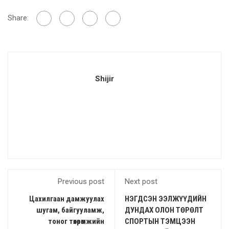
Share:
Shijir
Previous post
Next post
Цахилгаан дамжуулах
НЭГДСЭН ЭЭЛЖҮҮДИЙН
шугам, байгууламж,
ДУНДАХ ОЛОН ТӨРӨЛТ
тоног төхөөрөмжийн
СПОРТЫН ТЭМЦЭЭН