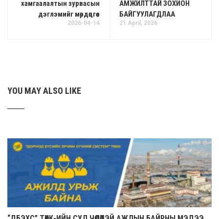
хамгаалалтын зурвасын
АМЖИЛТТАЙ ЗОХИОН
дэглэмийг мөрдөцгөөе
БАЙГУУЛАГДЛАА
2026-04-14
21 April, 2026
YOU MAY ALSO LIKE
“ДБЭХС” ТӨХК-ИЙН СУЛ ЧӨЛӨӨТЭЙ АЖЛЫН БАЙРНЫ МЭДЭЭ (2026.07.27)