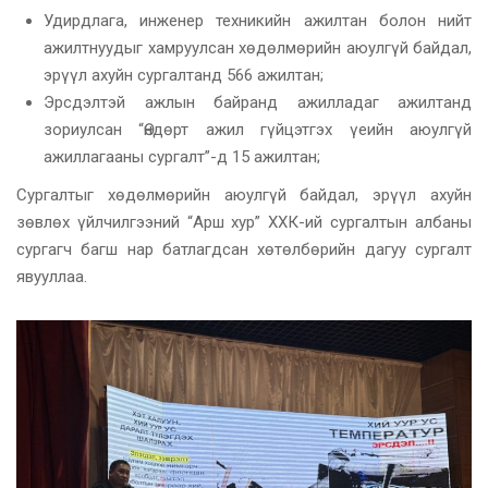
Удирдлага, инженер техникийн ажилтан болон нийт
ажилтнуудыг хамруулсан хөдөлмөрийн аюулгүй байдал,
эрүүл ахуйн сургалтанд 566 ажилтан;
Эрсдэлтэй ажлын байранд ажилладаг ажилтанд
зориулсан “Өндөрт ажил гүйцэтгэх үеийн аюулгүй
ажиллагааны сургалт”-д 15 ажилтан;
Сургалтыг хөдөлмөрийн аюулгүй байдал, эрүүл ахуйн
зөвлөх үйлчилгээний “Арш хур” ХХК-ий сургалтын албаны
сургагч багш нар батлагдсан хөтөлбөрийн дагуу сургалт
явууллаа.