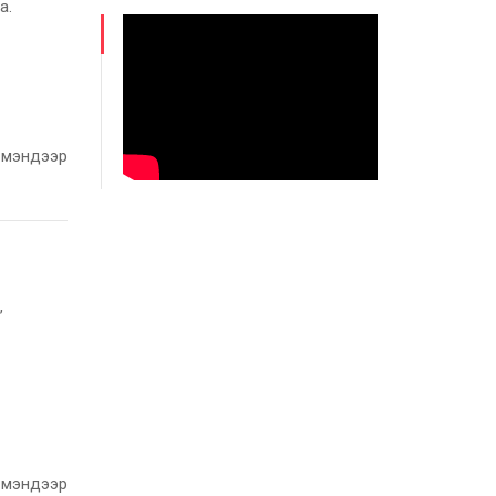
а.
л мэндээр
,
л мэндээр