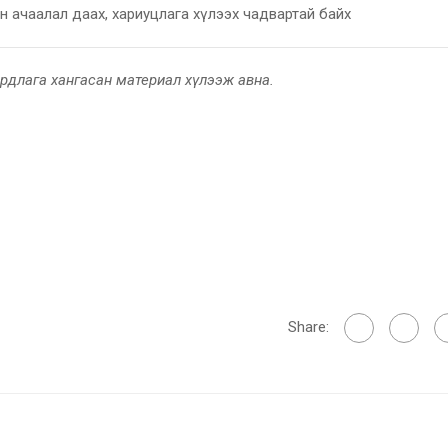
н ачаалал даах, хариуцлага хүлээх чадвартай байх
шаардлага хангасан материал хүлээж авна.
Share: