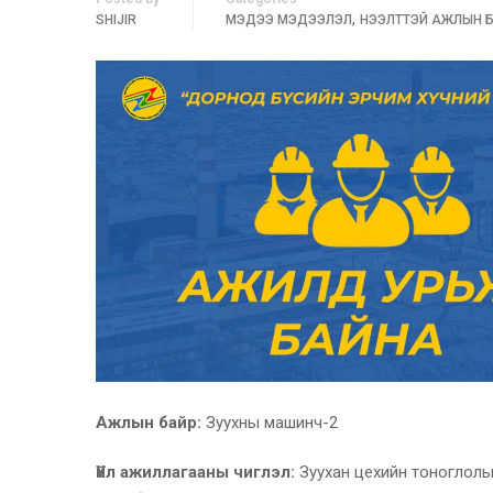
,
SHIJIR
МЭДЭЭ МЭДЭЭЛЭЛ
НЭЭЛТТЭЙ АЖЛЫН 
Ажлын байр:
Зуухны машинч-2
Үйл ажиллагааны чиглэл:
Зуухан цехийн тоноглолы