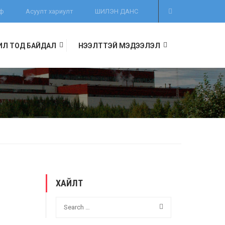
иф
Асуулт хариулт
ШИЛЭН ДАНС
ИЛ ТОД БАЙДАЛ
НЭЭЛТТЭЙ МЭДЭЭЛЭЛ
ХАЙЛТ