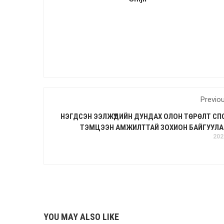
Previo
НЭГДСЭН ЭЭЛЖҮҮДИЙН ДУНДАХ ОЛОН ТӨРӨЛТ С
ТЭМЦЭЭН АМЖИЛТТАЙ ЗОХИОН БАЙГУУЛ
202
YOU MAY ALSO LIKE