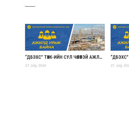
“ДБЭХС” ТӨХК-ИЙН СУЛ ЧӨЛӨӨТЭЙ АЖЛЫН БАЙРНЫ МЭДЭЭ (2026.07.27)
27 July, 2026
21 July, 20