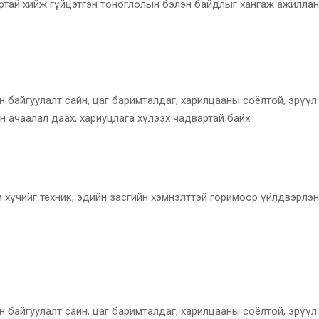
артай хийж гүйцэтгэн тоноглолын бэлэн байдлыг хангаж ажиллан
н байгуулалт сайн, цаг баримталдаг, харилцааны соёлтой, эрүү
н ачаалал даах, хариуцлага хүлээх чадвартай байх
 хүчийг техник, эдийн засгийн хэмнэлттэй горимоор үйлдвэрлэн
н байгуулалт сайн, цаг баримталдаг, харилцааны соёлтой, эрүү