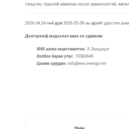
тэнцсэн, тууштай ажиллах хүсэл эрмэлзэлтэй, ажлы
2026.04.24 ний өдрөөс 2026.05.08 ны өдрийг дуустал 
Дэлгэрэнгүй мэдээлэл авах эх сурвалж:
ХНХ ахлах мэргэжилтэн:
Э.Энхцэцэг
Холбоо барих утас:
70583646
Цахим шуудан:
info@ees.energy.mn
Shijir