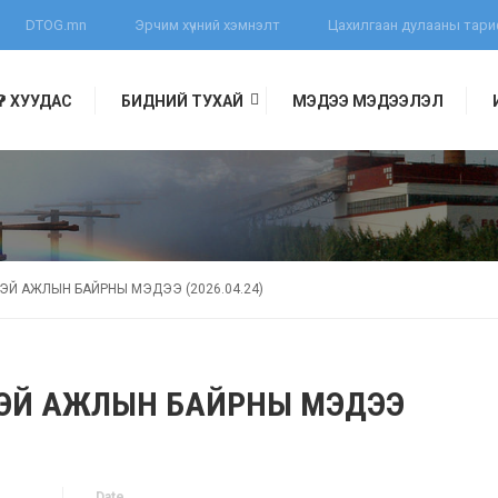
DTOG.mn
Эрчим хүчний хэмнэлт
Цахилгаан дулааны тар
ҮҮР ХУУДАС
БИДНИЙ ТУХАЙ
МЭДЭЭ МЭДЭЭЛЭЛ
ЛЭЛ
ӨӨТЭЙ АЖЛЫН БАЙРНЫ МЭДЭЭ (2026.04.24)
ЛӨӨТЭЙ АЖЛЫН БАЙРНЫ МЭДЭЭ
Date