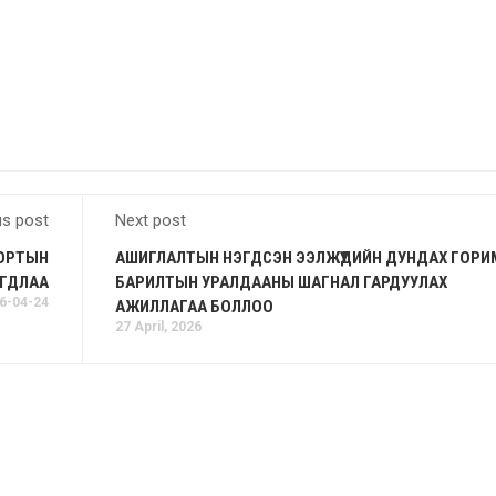
us post
Next post
ПОРТЫН
АШИГЛАЛТЫН НЭГДСЭН ЭЭЛЖҮҮДИЙН ДУНДАХ ГОРИ
АГДЛАА
БАРИЛТЫН УРАЛДААНЫ ШАГНАЛ ГАРДУУЛАХ
6-04-24
АЖИЛЛАГАА БОЛЛОО
27 April, 2026