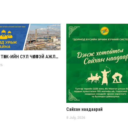
“ДБЭХС” ТӨХК-ИЙН СУЛ ЧӨЛӨӨТЭЙ АЖЛЫН БАЙРНЫ МЭДЭЭ (2026.07.21)
26
Сайхан наадаарай
8 July, 2026