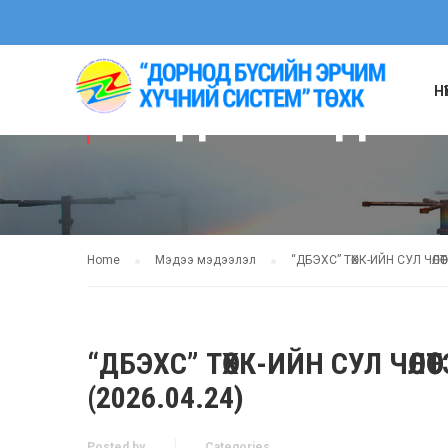
Н
МЭДЭЭ МЭДЭЭ
Home
Мэдээ мэдээлэл
“ДБЭХС” ТӨХК-ИЙН СУЛ ЧӨЛ
“ДБЭХС” ТӨХК-ИЙН СУЛ ЧӨ
(2026.04.24)
Posted by
Categories