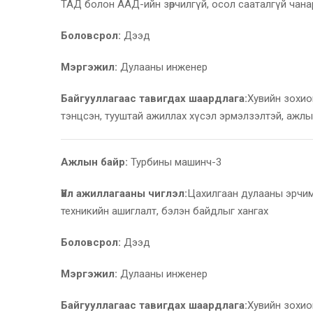
ТАД болон ААД-ийн зөрчилгүй, осол сааталгүй чан
Боловсрол:
Дээд
Мэргэжил:
Дулааны инженер
Байгууллагаас тавигдах шаардлага:
Хувийн зохио
тэнцсэн, тууштай ажиллах хүсэл эрмэлзэлтэй, ажлы
Ажлын байр:
Турбины машинч-3
Үйл ажиллагааны чиглэл:
Цахилгаан дулааны эрчим
техникийн ашиглалт, бэлэн байдлыг хангах
Боловсрол:
Дээд
Мэргэжил:
Дулааны инженер
Байгууллагаас тавигдах шаардлага:
Хувийн зохио