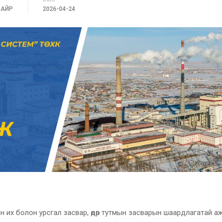
БАЙР
2026-04-24
н их болон урсгал засвар, өдөр тутмын засварын шаардлагатай а